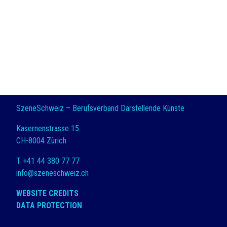
SzeneSchweiz – Berufsverband Darstellende Künste
Kasernenstrasse 15
CH-8004 Zürich
T +41 44 380 77 77
info@szeneschweiz.ch
WEBSITE CREDITS
DATA PROTECTION