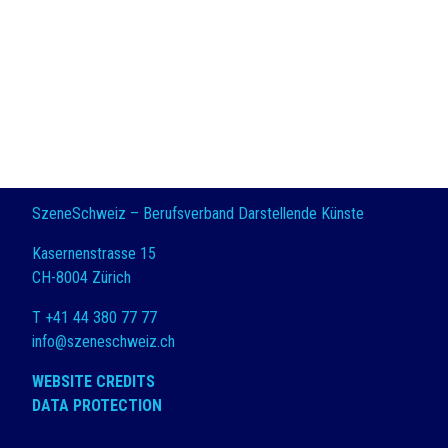
SzeneSchweiz – Berufsverband Darstellende Künste
Kasernenstrasse 15
CH-8004 Zürich
T +41 44 380 77 77
info@szeneschweiz.ch
WEBSITE CREDITS
DATA PROTECTION