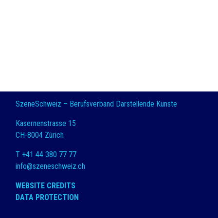
SzeneSchweiz – Berufsverband Darstellende Künste
Kasernenstrasse 15
CH-8004 Zürich
T +41 44 380 77 77
info@szeneschweiz.ch
WEBSITE CREDITS
DATA PROTECTION