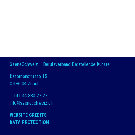
SzeneSchweiz – Berufsverband Darstellende Künste
Kasernenstrasse 15
CH-8004 Zürich
T +41 44 380 77 77
info@szeneschweiz.ch
WEBSITE CREDITS
DATA PROTECTION