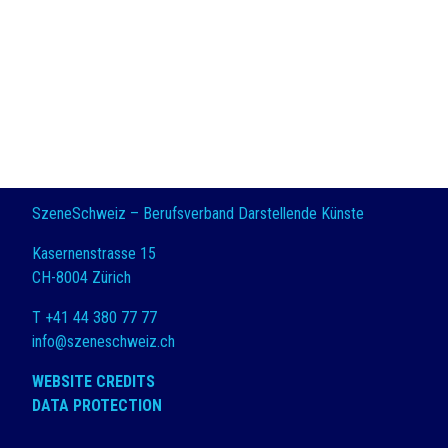
SzeneSchweiz – Berufsverband Darstellende Künste
Kasernenstrasse 15
CH-8004 Zürich
T +41 44 380 77 77
info@szeneschweiz.ch
WEBSITE CREDITS
DATA PROTECTION