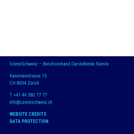
SzeneSchweiz – Berufsverband Darstellende Künste
Kasernenstrasse 15
CH-8004 Zürich
T +41 44 380 77 77
info@szeneschweiz.ch
WEBSITE CREDITS
DATA PROTECTION