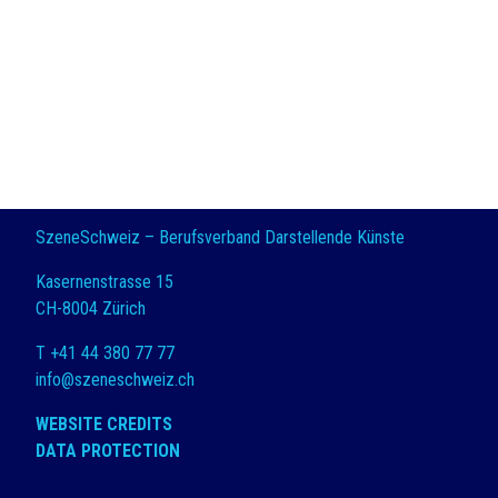
SzeneSchweiz – Berufsverband Darstellende Künste
Kasernenstrasse 15
CH-8004 Zürich
T +41 44 380 77 77
info@szeneschweiz.ch
WEBSITE CREDITS
DATA PROTECTION