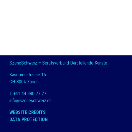
SzeneSchweiz – Berufsverband Darstellende Künste
Kasernenstrasse 15
CH-8004 Zürich
T +41 44 380 77 77
info@szeneschweiz.ch
WEBSITE CREDITS
DATA PROTECTION