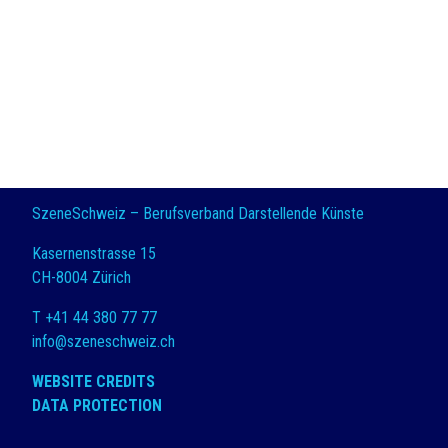
SzeneSchweiz – Berufsverband Darstellende Künste
Kasernenstrasse 15
CH-8004 Zürich
T +41 44 380 77 77
info@szeneschweiz.ch
WEBSITE CREDITS
DATA PROTECTION