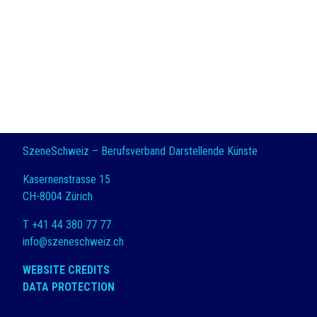
SzeneSchweiz – Berufsverband Darstellende Künste
Kasernenstrasse 15
CH-8004 Zürich
T +41 44 380 77 77
info@szeneschweiz.ch
WEBSITE CREDITS
DATA PROTECTION