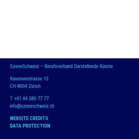
SzeneSchweiz – Berufsverband Darstellende Künste
Kasernenstrasse 15
CH-8004 Zürich
T +41 44 380 77 77
info@szeneschweiz.ch
WEBSITE CREDITS
DATA PROTECTION