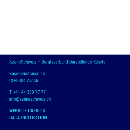
SzeneSchweiz – Berufsverband Darstellende Künste
Kasernenstrasse 15
CH-8004 Zürich
T +41 44 380 77 77
info@szeneschweiz.ch
WEBSITE CREDITS
DATA PROTECTION