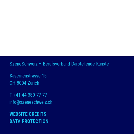
SzeneSchweiz – Berufsverband Darstellende Künste
Kasernenstrasse 15
CH-8004 Zürich
T +41 44 380 77 77
info@szeneschweiz.ch
WEBSITE CREDITS
DATA PROTECTION