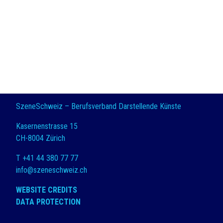
SzeneSchweiz – Berufsverband Darstellende Künste
Kasernenstrasse 15
CH-8004 Zürich
T +41 44 380 77 77
info@szeneschweiz.ch
WEBSITE CREDITS
DATA PROTECTION