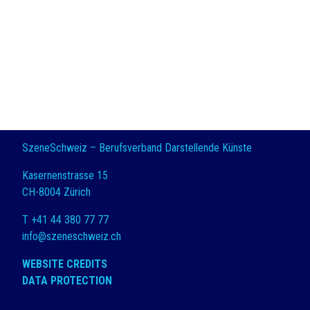
SzeneSchweiz – Berufsverband Darstellende Künste
Kasernenstrasse 15
CH-8004 Zürich
T +41 44 380 77 77
info@szeneschweiz.ch
WEBSITE CREDITS
DATA PROTECTION