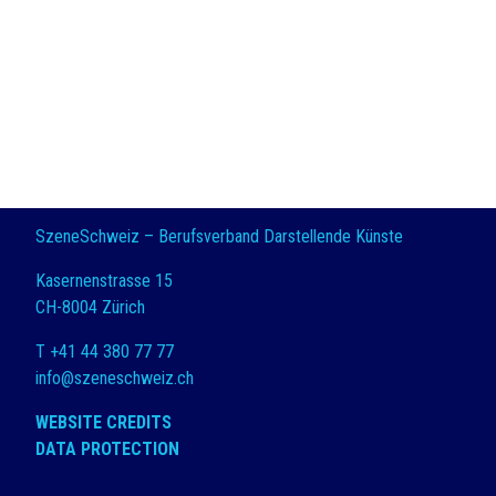
SzeneSchweiz – Berufsverband Darstellende Künste
Kasernenstrasse 15
CH-8004 Zürich
T +41 44 380 77 77
info@szeneschweiz.ch
WEBSITE CREDITS
DATA PROTECTION