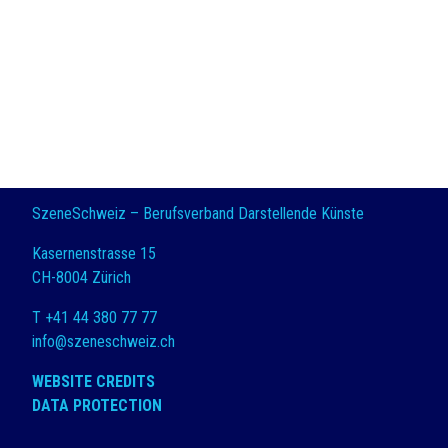
SzeneSchweiz – Berufsverband Darstellende Künste
Kasernenstrasse 15
CH-8004 Zürich
T +41 44 380 77 77
info@szeneschweiz.ch
WEBSITE CREDITS
DATA PROTECTION