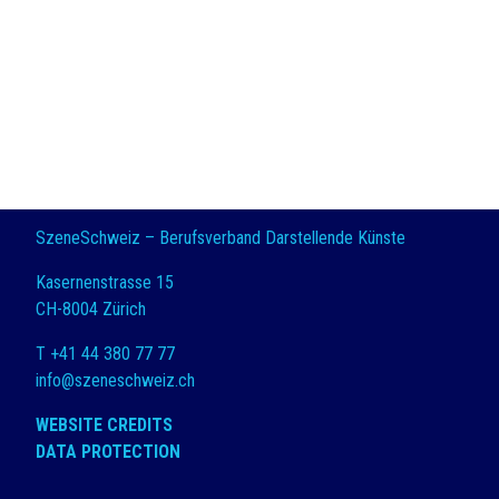
SzeneSchweiz – Berufsverband Darstellende Künste
Kasernenstrasse 15
CH-8004 Zürich
T +41 44 380 77 77
info@szeneschweiz.ch
WEBSITE CREDITS
DATA PROTECTION