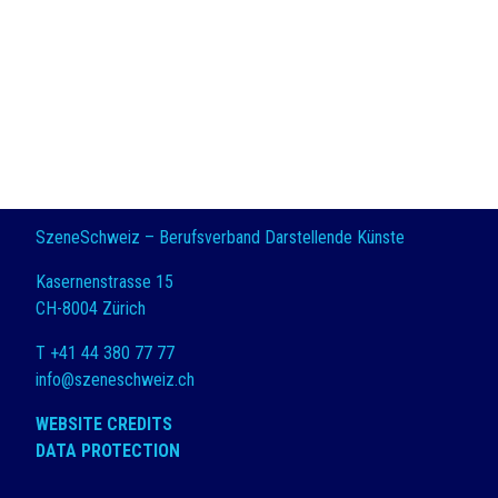
SzeneSchweiz – Berufsverband Darstellende Künste
Kasernenstrasse 15
CH-8004 Zürich
T +41 44 380 77 77
info@szeneschweiz.ch
WEBSITE CREDITS
DATA PROTECTION