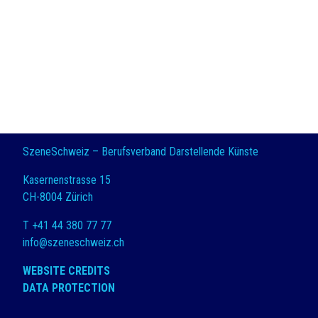
SzeneSchweiz – Berufsverband Darstellende Künste
Kasernenstrasse 15
CH-8004 Zürich
T +41 44 380 77 77
info@szeneschweiz.ch
WEBSITE CREDITS
DATA PROTECTION