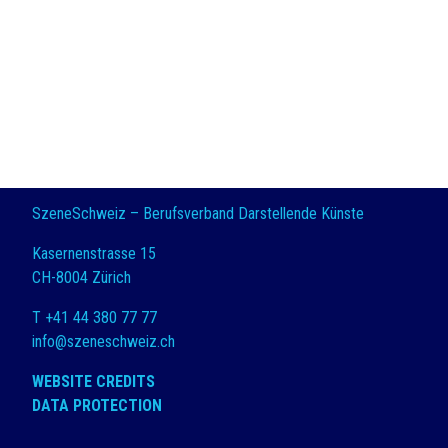
SzeneSchweiz – Berufsverband Darstellende Künste
Kasernenstrasse 15
CH-8004 Zürich
T +41 44 380 77 77
info@szeneschweiz.ch
WEBSITE CREDITS
DATA PROTECTION