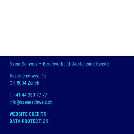
SzeneSchweiz – Berufsverband Darstellende Künste
Kasernenstrasse 15
CH-8004 Zürich
T +41 44 380 77 77
info@szeneschweiz.ch
WEBSITE CREDITS
DATA PROTECTION