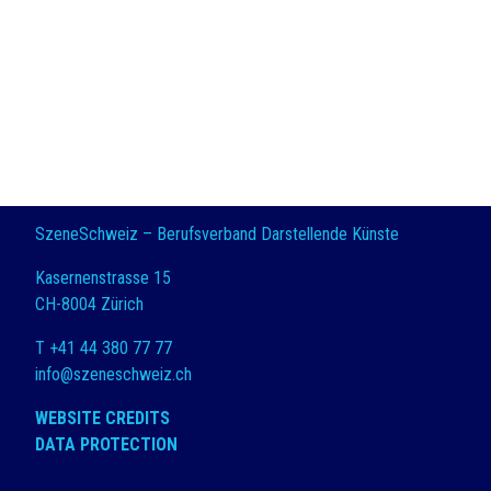
SzeneSchweiz – Berufsverband Darstellende Künste
Kasernenstrasse 15
CH-8004 Zürich
T +41 44 380 77 77
info@szeneschweiz.ch
WEBSITE CREDITS
DATA PROTECTION