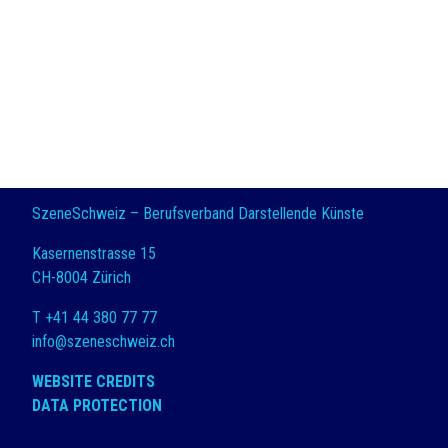
SzeneSchweiz – Berufsverband Darstellende Künste
Kasernenstrasse 15
CH-8004 Zürich
T +41 44 380 77 77
info@szeneschweiz.ch
WEBSITE CREDITS
DATA PROTECTION