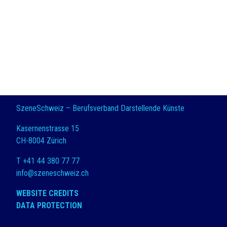
SzeneSchweiz – Berufsverband Darstellende Künste
Kasernenstrasse 15
CH-8004 Zürich
T +41 44 380 77 77
info@szeneschweiz.ch
WEBSITE CREDITS
DATA PROTECTION