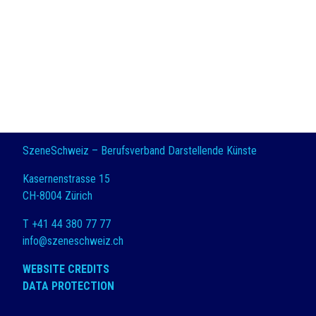
SzeneSchweiz – Berufsverband Darstellende Künste
Kasernenstrasse 15
CH-8004 Zürich
T +41 44 380 77 77
info@szeneschweiz.ch
WEBSITE CREDITS
DATA PROTECTION