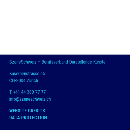
SzeneSchweiz – Berufsverband Darstellende Künste
Kasernenstrasse 15
CH-8004 Zürich
T +41 44 380 77 77
info@szeneschweiz.ch
WEBSITE CREDITS
DATA PROTECTION