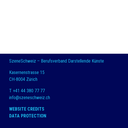
SzeneSchweiz – Berufsverband Darstellende Künste
Kasernenstrasse 15
CH-8004 Zürich
T +41 44 380 77 77
info@szeneschweiz.ch
WEBSITE CREDITS
DATA PROTECTION