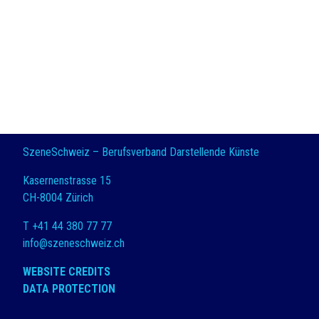
SzeneSchweiz – Berufsverband Darstellende Künste
Kasernenstrasse 15
CH-8004 Zürich
T +41 44 380 77 77
info@szeneschweiz.ch
WEBSITE CREDITS
DATA PROTECTION