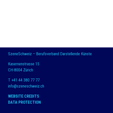
SzeneSchweiz – Berufsverband Darstellende Künste
Kasernenstrasse 15
CH-8004 Zürich
T +41 44 380 77 77
info@szeneschweiz.ch
WEBSITE CREDITS
DATA PROTECTION