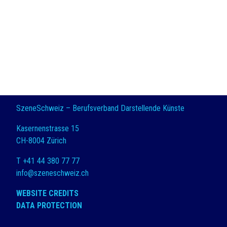
SzeneSchweiz – Berufsverband Darstellende Künste
Kasernenstrasse 15
CH-8004 Zürich
T +41 44 380 77 77
info@szeneschweiz.ch
WEBSITE CREDITS
DATA PROTECTION