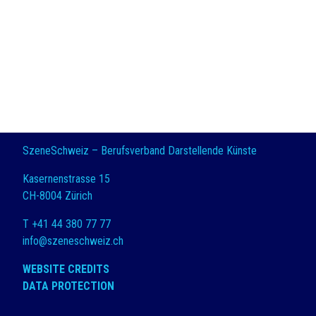
SzeneSchweiz – Berufsverband Darstellende Künste
Kasernenstrasse 15
CH-8004 Zürich
T +41 44 380 77 77
info@szeneschweiz.ch
WEBSITE CREDITS
DATA PROTECTION