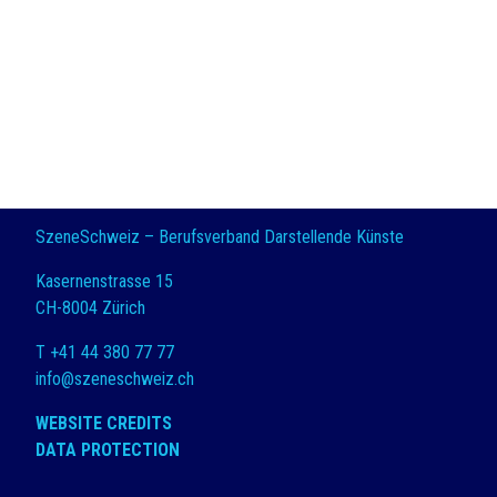
SzeneSchweiz – Berufsverband Darstellende Künste
Kasernenstrasse 15
CH-8004 Zürich
T +41 44 380 77 77
info@szeneschweiz.ch
WEBSITE CREDITS
DATA PROTECTION