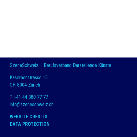
SzeneSchweiz – Berufsverband Darstellende Künste
Kasernenstrasse 15
CH-8004 Zürich
T +41 44 380 77 77
info@szeneschweiz.ch
WEBSITE CREDITS
DATA PROTECTION