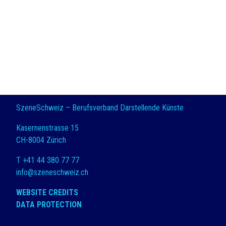
SzeneSchweiz – Berufsverband Darstellende Künste
Kasernenstrasse 15
CH-8004 Zürich
T +41 44 380 77 77
info@szeneschweiz.ch
WEBSITE CREDITS
DATA PROTECTION