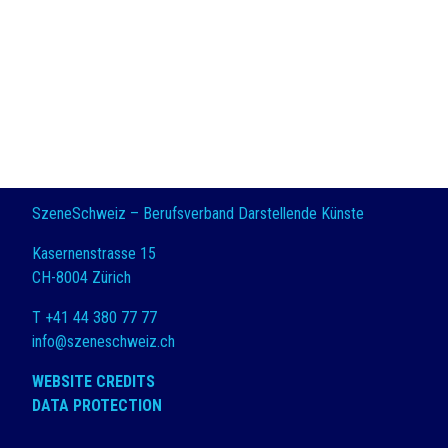
SzeneSchweiz – Berufsverband Darstellende Künste
Kasernenstrasse 15
CH-8004 Zürich
T +41 44 380 77 77
info@szeneschweiz.ch
WEBSITE CREDITS
DATA PROTECTION