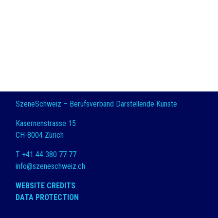
SzeneSchweiz – Berufsverband Darstellende Künste
Kasernenstrasse 15
CH-8004 Zürich
T +41 44 380 77 77
info@szeneschweiz.ch
WEBSITE CREDITS
DATA PROTECTION