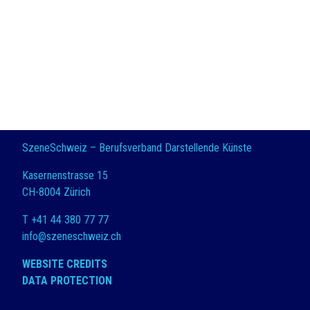
SzeneSchweiz – Berufsverband Darstellende Künste
Kasernenstrasse 15
CH-8004 Zürich
T +41 44 380 77 77
info@szeneschweiz.ch
WEBSITE CREDITS
DATA PROTECTION